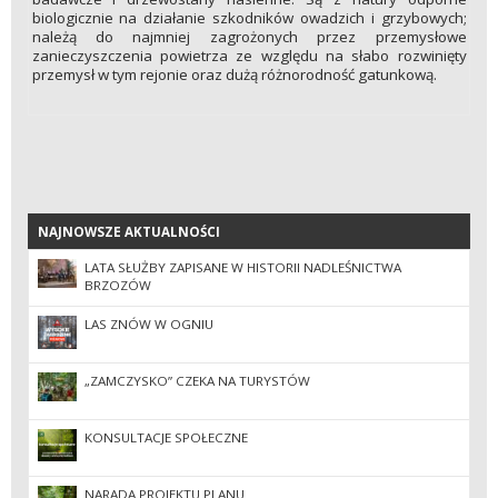
biologicznie na działanie szkodników owadzich i grzybowych;
należą do najmniej zagrożonych przez przemysłowe
zanieczyszczenia powietrza ze względu na słabo rozwinięty
przemysł w tym rejonie oraz dużą różnorodność gatunkową.
NAJNOWSZE AKTUALNOŚCI
NAJNOWSZE AKTUALNOŚCI
LATA SŁUŻBY ZAPISANE W HISTORII NADLEŚNICTWA
BRZOZÓW
LAS ZNÓW W OGNIU
„ZAMCZYSKO” CZEKA NA TURYSTÓW
KONSULTACJE SPOŁECZNE
NARADA PROJEKTU PLANU