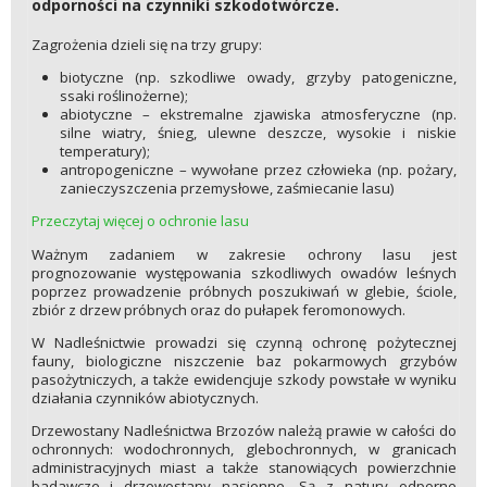
odporności na czynniki szkodotwórcze.
Zagrożenia dzieli się na trzy grupy:
biotyczne (np. szkodliwe owady, grzyby patogeniczne,
ssaki roślinożerne);
abiotyczne – ekstremalne zjawiska atmosferyczne (np.
silne wiatry, śnieg, ulewne deszcze, wysokie i niskie
temperatury);
antropogeniczne – wywołane przez człowieka (np. pożary,
zanieczyszczenia przemysłowe, zaśmiecanie lasu)
Przeczytaj więcej o ochronie lasu
Ważnym zadaniem w zakresie ochrony lasu jest
prognozowanie występowania szkodliwych owadów leśnych
poprzez prowadzenie próbnych poszukiwań w glebie, ściole,
zbiór z drzew próbnych oraz do pułapek feromonowych.
W Nadleśnictwie prowadzi się czynną ochronę pożytecznej
fauny, biologiczne niszczenie baz pokarmowych grzybów
pasożytniczych, a także ewidencjuje szkody powstałe w wyniku
działania czynników abiotycznych.
Drzewostany Nadleśnictwa Brzozów należą prawie w całości do
ochronnych: wodochronnych, glebochronnych, w granicach
administracyjnych miast a także stanowiących powierzchnie
badawcze i drzewostany nasienne. Są z natury odporne