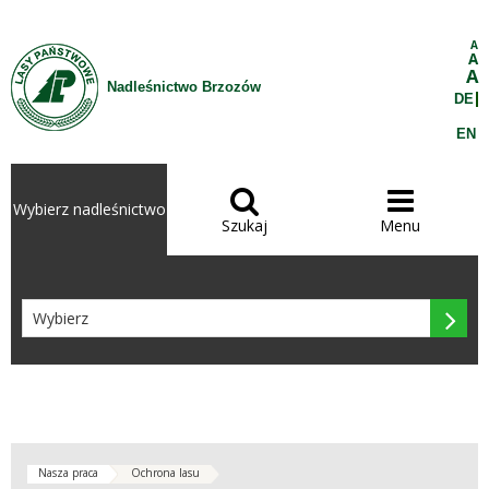
Przejdź do treści
A
A
A
Nadleśnictwo Brzozów
DE
EN


Wybierz nadleśnictwo
Szukaj
Menu

Nasza praca
Ochrona lasu