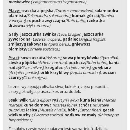
maskowiec
( Isognomostoma isognostoma)
Płazy:
traszka alpejska
(Triturus montandoni),
salamandra
plamista
(Salamandra salamandra),
kumak górski
(Bomina
variegata),
ropucha zwyczajna
(Bufo bufo),
rzekotka
drzewna
(Hyla arborea)
Gady
:
jaszczurka zwinka
(Lacerta agilis
),
jaszczurka
żyworodna
(
Lacerta vivipara),
padalec
(
Anguis fragilis),
żmija
zygzakowata
(Vipera berus),
gniewosz
plamisty
(Cornella austriaca),
Ptaki
:
sowa uszata
(Asi otus),
sowa płomykówka
(Tyto alba),
sówka pójdźka
(Athene noctura),
puchacz
(Bubo bubo),
kania
ruda
(Milvus milvus),
krogulec
(Accipiter nisus),
gołębiarz
(
Accipiter gentilis),
orlik krzykliwy
(Aquila pomarina),
bocian
czarny
(Ciconia nigra).
Licznie występują : pliszka siwa, kukułka, zięba pospolita,
szczygieł, wilga, pluszcz, kos oraz dudek.
Ssaki:
wilk
(Canis lupus),
ryś
(LynX lynx),
kuna leśna
(Martes
martes),
kuna domowa
(Martes foina),
tchórz
(Mustella
putorius),
łasica
(Mustela nivalis),
bóbr
(Castor fiber),
gacek
wielkouchy
( Plecotus auritus),
podkowiec mały
(Rhinolopus
hipposideros)
Z ssaków często występującym jest: sarna, jeleń, dzik, lis.