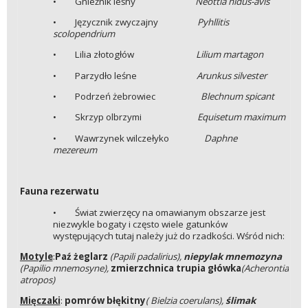
• Gnieźnik leśny
Neottia nidus-avis
• Języcznik zwyczajny
Pyhllitis
scolopendrium
• Lilia złotogłów
Lilium martagon
• Parzydło leśne
Arunkus silvester
• Podrzeń żebrowiec
Blechnum spicant
• Skrzyp olbrzymi
Equisetum maximum
• Wawrzynek wilczełyko
Daphne
mezereum
Fauna rezerwatu
• Świat zwierzęcy na omawianym obszarze jest
niezwykle bogaty i często wiele gatunków
występujących tutaj należy już do rzadkości. Wśród nich:
Motyle
:
Paź żeglarz
(Papili padalirius),
niepylak mnemozyna
(Papilio mnemosyne),
zmierzchnica trupia główka
(Acherontia
atropos)
Mięczaki
:
pomrów błękitny
( Bielzia coerulans),
ślimak