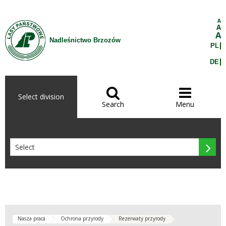
Skip to Content
A
A
A
Nadleśnictwo Brzozów
PL
DE


Select division
Search
Menu

Nasza praca
Ochrona przyrody
Rezerwaty przyrody