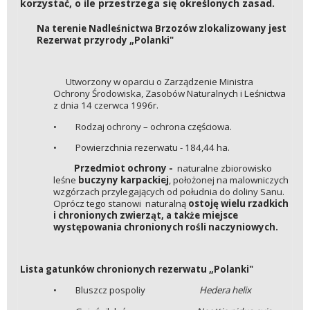
korzystać, o ile przestrzega się określonych zasad.
Na terenie Nadleśnictwa Brzozów zlokalizowany jest
Rezerwat przyrody „Polanki"
Utworzony w oparciu o Zarządzenie Ministra
Ochrony Środowiska, Zasobów Naturalnych i Leśnictwa
z dnia 14 czerwca 1996r.
• Rodzaj ochrony – ochrona częściowa.
• Powierzchnia rezerwatu - 184,44 ha.
Przedmiot ochrony -
naturalne zbiorowisko
leśne
buczyny karpackiej
, położonej na malowniczych
wzgórzach przylegających od południa do doliny Sanu.
Oprócz tego stanowi naturalną
ostoję wielu rzadkich
i chronionych zwierząt, a także miejsce
występowania chronionych rośli naczyniowych.
Lista gatunków chronionych rezerwatu „Polanki"
• Bluszcz pospoliy
Hedera helix