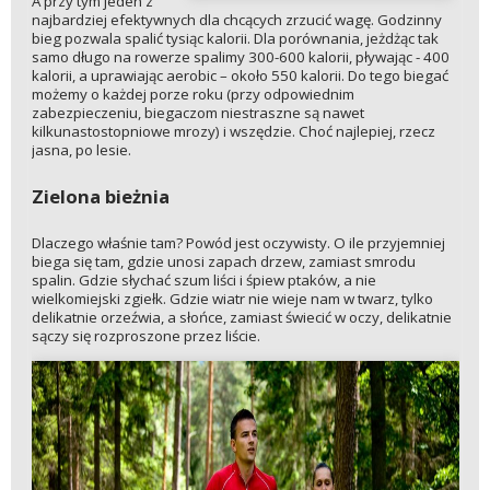
A przy tym jeden z
najbardziej efektywnych dla chcących zrzucić wagę. Godzinny
bieg pozwala spalić tysiąc kalorii. Dla porównania, jeżdżąc tak
samo długo na rowerze spalimy 300-600 kalorii, pływając - 400
kalorii, a uprawiając aerobic – około 550 kalorii. Do tego biegać
możemy o każdej porze roku (przy odpowiednim
zabezpieczeniu, biegaczom niestraszne są nawet
kilkunastostopniowe mrozy) i wszędzie. Choć najlepiej, rzecz
jasna, po lesie.
Zielona bieżnia
Dlaczego właśnie tam? Powód jest oczywisty. O ile przyjemniej
biega się tam, gdzie unosi zapach drzew, zamiast smrodu
spalin. Gdzie słychać szum liści i śpiew ptaków, a nie
wielkomiejski zgiełk. Gdzie wiatr nie wieje nam w twarz, tylko
delikatnie orzeźwia, a słońce, zamiast świecić w oczy, delikatnie
sączy się rozproszone przez liście.