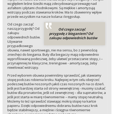
względem leśne ścieżki mają zdecydowaną przewagę nad
asfaltem i płytami chodnikowymi. Są miękkie i amortyzują
wstrząsy podczas stawiania kroków. Ma to zbawienny wpływ
przede wszystkim na nasze kolana i kręgosłup.
Od czego zacząć
naszą przygodę? Od
Od czego zacząć
zakupu
przygodę z bieganiem? Od
odpowiednich butów.
zakupu odpowiednich butów
Używanie
przypadkowego
obuwia, nawet sportowego, nie ma sensu, bo z pewnością
zniechęci do biegania. Buty dla biegaczy mają odpowiednio
wyprofilowaną podeszwę, żeby ułatwić przetaczanie stopy, i –
przynajmniej te klasyczne, treningowe - amortyzację, żeby
niwelować wstrząsy.
Przed wyborem obuwia powinniśmy sprawdzić, jak stawiamy
stopę podczas robienia kroku. Najlepiej w tym celu obejrzeć
podeszwę butów noszonych jakiś czas noszonych na co dzień.
Jeśli jest bardziej starta od strony wewnętrznej - musimy szukać
butów dla pronatorów, jeśli od zewnętrznej – dla supinatorów, a
jeśli jest starta w miarę równomiernie – mamy stopę neutralną.
Możemy to też sprawdzić stawiając mokrą stopę na kartce
papieru. Dzięki odpowiedniemu dobraniu butów nasz krok
będzie stabilniejszy, a mięśnie i ścięgna równomiernie