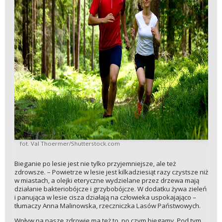
fot. Val Thoermer/Shutterstock.com
Bieganie po lesie jest nie tylko przyjemniejsze, ale też
zdrowsze. – Powietrze w lesie jest kilkadziesiąt razy czystsze niż
w miastach, a olejki eteryczne wydzielane przez drzewa mają
działanie bakteriobójcze i grzybobójcze. W dodatku żywa zieleń
i panująca w lesie cisza działają na człowieka uspokajająco –
tłumaczy Anna Malinowska, rzeczniczka Lasów Państwowych.
Wpływ na nasze zdrowie ma też to, po czym biegamy. Pod tym