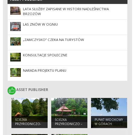
LATA SŁUŻBY ZAPISANE W HISTORII NADLEŚNICTWA
BRZOZÓW
LAS ZNÓW W OGNIU
„ZAMCZYSKO” CZEKA NA TURYSTÓW
KONSULTACJE SPOŁECZNE
NARADA PROJEKTU PLANU
ASSET PUBLISHER
ASSET PUBLISHER
ŚCIEŻKA
ŚCIEŻKA
PUNKT WIDOKOWY
PRZYRODNICZO-
PRZYRODNICZO –
W GÓRACH
DYDAKTYCZNA
DYDAKTYCZNA
SŁONNYCH
„POLANKI”
„BRZOZÓW