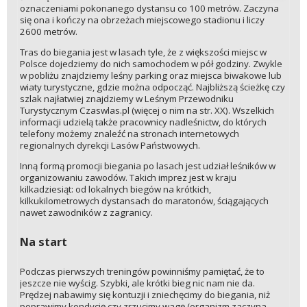
oznaczeniami pokonanego dystansu co 100 metrów. Zaczyna
się ona i kończy na obrzeżach miejscowego stadionu i liczy
2600 metrów.
Tras do biegania jest w lasach tyle, że z większości miejsc w
Polsce dojedziemy do nich samochodem w pół godziny. Zwykle
w pobliżu znajdziemy leśny parking oraz miejsca biwakowe lub
wiaty turystyczne, gdzie można odpocząć. Najbliższą ścieżkę czy
szlak najłatwiej znajdziemy w Leśnym Przewodniku
Turystycznym Czaswlas.pl (więcej o nim na str. XX). Wszelkich
informacji udzielą także pracownicy nadleśnictw, do których
telefony możemy znaleźć na stronach internetowych
regionalnych dyrekcji Lasów Państwowych.
Inną formą promocji biegania po lasach jest udział leśników w
organizowaniu zawodów. Takich imprez jest w kraju
kilkadziesiąt: od lokalnych biegów na krótkich,
kilkukilometrowych dystansach do maratonów, ściągających
nawet zawodników z zagranicy.
Na start
Podczas pierwszych treningów powinniśmy pamiętać, że to
jeszcze nie wyścig. Szybki, ale krótki bieg nic nam nie da.
Prędzej nabawimy się kontuzji i zniechęcimy do biegania, niż
poprawimy kondycję czy zrzucimy wagę (organizm zaczyna