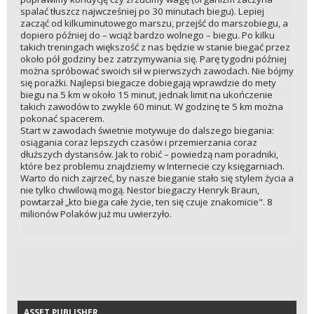
spalać tłuszcz najwcześniej po 30 minutach biegu). Lepiej
zacząć od kilkuminutowego marszu, przejść do marszobiegu, a
dopiero później do – wciąż bardzo wolnego – biegu. Po kilku
takich treningach większość z nas będzie w stanie biegać przez
około pół godziny bez zatrzymywania się. Parę tygodni później
można spróbować swoich sił w pierwszych zawodach. Nie bójmy
się porażki. Najlepsi biegacze dobiegają wprawdzie do mety
biegu na 5 km w około 15 minut, jednak limit na ukończenie
takich zawodów to zwykle 60 minut. W godzinę te 5 km można
pokonać spacerem.
Start w zawodach świetnie motywuje do dalszego biegania:
osiągania coraz lepszych czasów i przemierzania coraz
dłuższych dystansów. Jak to robić – powiedzą nam poradniki,
które bez problemu znajdziemy w Internecie czy księgarniach.
Warto do nich zajrzeć, by nasze bieganie stało się stylem życia a
nie tylko chwilową mogą. Nestor biegaczy Henryk Braun,
powtarzał „kto biega całe życie, ten się czuje znakomicie". 8
milionów Polaków już mu uwierzyło.
ASSET PUBLISHER
ASSET PUBLISHER