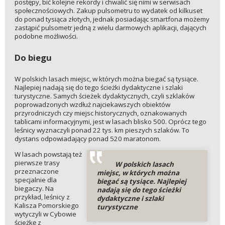
postępy, bić kolejne rekordy i chwalić się nimi w serwisach
społecznościowych. Zakup pulsometru to wydatek od kilkuset
do ponad tysiąca złotych, jednak posiadając smartfona możemy
zastąpić pulsometr jedną z wielu darmowych aplikacji, dających
podobne możliwości.
Do biegu
W polskich lasach miejsc, w których można biegać są tysiące.
Najlepiej nadają się do tego ścieżki dydaktyczne i szlaki
turystyczne. Samych ścieżek dydaktycznych, czyli szklaków
poprowadzonych wzdłuż najciekawszych obiektów
przyrodniczych czy miejsc historycznych, oznakowanych
tablicami informacyjnymi, jest w lasach blisko 500. Oprócz tego
leśnicy wyznaczyli ponad 22 tys. km pieszych szlaków. To
dystans odpowiadający ponad 520 maratonom.
W lasach powstają też
pierwsze trasy
W polskich lasach
przeznaczone
miejsc, w których można
specjalnie dla
biegać są tysiące. Najlepiej
biegaczy. Na
nadają się do tego ścieżki
przykład, leśnicy z
dydaktyczne i szlaki
Kalisza Pomorskiego
turystyczne
wytyczyli w Cybowie
ścieżkę z