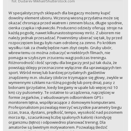
fot. Dudarev Mikhail/Shutterstock.com
W specjalistycznych sklepach dla biegaczy możemy kupić
dowolny element ubioru. Wczesną wiosną przydatna może się
okazać chroniąca przed wiatrem i zimnem bluza, długie spodnie,
cienka czapka i rękawiczki. Producenci odzieży oferują stroje na
każdą pogodę, nawet kilkunastostopniowy mróz. Z ubiorem nie
należy jednak przesadzać. Powinniśmy ubierać się tak, by przed
rozpoczęciem biegu było nam odrobinę za zimno. Po krótkim
wysiłku i tak za chwilę będzie nam zbyt ciepło. Gruby ubiór,
wbrew temu co można zobaczyć w niektórych filmach, nie
pomaga w szybszym zrzuceniu wagi podczas treningu.
Różnorodność i ilość sprzętu dla biegaczy jest już tak duża, że
powstają sklepy przeznaczone wyłącznie dla uprawiających ten
sport. Wśród mniej lub bardziej przydatnych gadżetów
znajdziemy m.in. okulary (dobrze trzymające się głowy, zwykle w
wymiennymi szkłami na różną pogodę lub porę dnia), pasy z
bidonami (przydatne, kiedy biegamy w upale lub więcej niż 10
km) czy pulsometry. Te ostatnie to urządzenia, najczęściej w
formie zegarków, z wbudowanym odbiornikiem GPS i
monitorem tętna, współpracujące z domowymi komputerami.
Profesjonalistom pozwalają mierzyć wszystkie parametry biegu
(czas, trasa, dystans, prędkość, tempo, wysokość nad poziomem
morza itp., szacunkową liczbę spalonych kalorii) i kondycję
organizmu (tętno) i odpowiednio planować trening. Dla
amatorów są świetnym motywatorem. Pozwalają śledzić