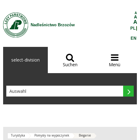
Zum Inhalt wechseln
A
A
A
Nadleśnictwo Brzozów
PL
EN


select-division
Suchen
Menü

Turystyka
Pomysły na wypoczynek
Bieganie