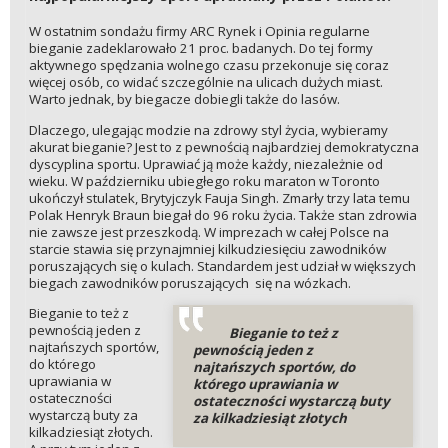
W ostatnim sondażu firmy ARC Rynek i Opinia regularne
bieganie zadeklarowało 21 proc. badanych. Do tej formy
aktywnego spędzania wolnego czasu przekonuje się coraz
więcej osób, co widać szczególnie na ulicach dużych miast.
Warto jednak, by biegacze dobiegli także do lasów.
Dlaczego, ulegając modzie na zdrowy styl życia, wybieramy
akurat bieganie? Jest to z pewnością najbardziej demokratyczna
dyscyplina sportu. Uprawiać ją może każdy, niezależnie od
wieku. W październiku ubiegłego roku maraton w Toronto
ukończył stulatek, Brytyjczyk Fauja Singh. Zmarły trzy lata temu
Polak Henryk Braun biegał do 96 roku życia. Także stan zdrowia
nie zawsze jest przeszkodą. W imprezach w całej Polsce na
starcie stawia się przynajmniej kilkudziesięciu zawodników
poruszających się o kulach. Standardem jest udział w większych
biegach zawodników poruszających się na wózkach.
Bieganie to też z
pewnością jeden z
Bieganie to też z
najtańszych sportów,
pewnością jeden z
do którego
najtańszych sportów, do
uprawiania w
którego uprawiania w
ostateczności
ostateczności wystarczą buty
wystarczą buty za
za kilkadziesiąt złotych
kilkadziesiąt złotych.