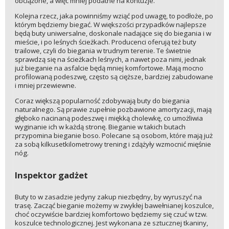
obciążone, a więc mniej podatne na kontuzje.
Kolejna rzecz, jaka powinniśmy wziąć pod uwagę, to podłoże, po
którym będziemy biegać. W większości przypadków najlepsze
będą buty uniwersalne, doskonale nadające się do biegania i w
mieście, i po leśnych ścieżkach. Producenci oferują też buty
trailowe, czyli do biegania w trudnym terenie. Te świetnie
sprawdzą się na ścieżkach leśnych, a nawet poza nimi, jednak
już bieganie na asfalcie będą mniej komfortowe. Mają mocno
profilowaną podeszwę, często są cięższe, bardziej zabudowane
i mniej przewiewne.
Coraz większą popularność zdobywają buty do biegania
naturalnego. Są prawie zupełnie pozbawione amortyzacji, mają
głęboko nacinaną podeszwę i miękką cholewkę, co umożliwia
wyginanie ich w każdą stronę. Bieganie w takich butach
przypomina bieganie boso. Polecane są osobom, które mają już
za sobą kilkusetkilometrowy trening i zdążyły wzmocnić mięśnie
nóg.
Inspektor gadżet
Buty to w zasadzie jedyny zakup niezbędny, by wyruszyć na
trasę. Zacząć bieganie możemy w zwykłej bawełnianej koszulce,
choć oczywiście bardziej komfortowo będziemy się czuć w tzw.
koszulce technologicznej. Jest wykonana ze sztucznej tkaniny,