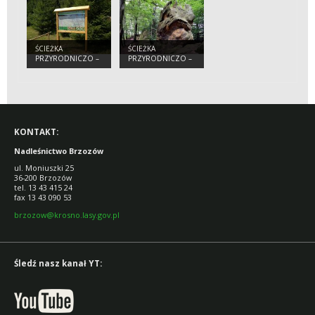
ZDRÓJ”
ŚCIEŻKA
ŚCIEŻKA
PRZYRODNICZO –
PRZYRODNICZO –
DYDAKTYCZNA
DYDAKTYCZNA
„JODEŁKI”
„ORLI KAMIEŃ”
KONTAKT:
Nadleśnictwo Brzozów
ul. Moniuszki 25
36-200 Brzozów
tel. 13 43 415 24
fax 13 43 090 53
brzozow@krosno.lasy.gov.pl
Śledź nasz kanał YT: