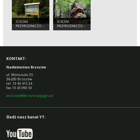
ZDRÓJ”
ŚCIEŻKA
ŚCIEŻKA
PRZYRODNICZO –
PRZYRODNICZO –
DYDAKTYCZNA
DYDAKTYCZNA
„JODEŁKI”
„ORLI KAMIEŃ”
KONTAKT:
Nadleśnictwo Brzozów
ul. Moniuszki 25
36-200 Brzozów
tel. 13 43 415 24
fax 13 43 090 53
brzozow@krosno.lasy.gov.pl
Śledź nasz kanał YT: