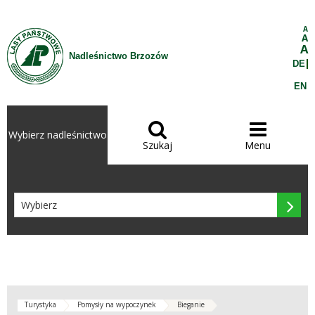
Przejdź do treści
A
A
A
Nadleśnictwo Brzozów
DE
EN


Wybierz nadleśnictwo
Szukaj
Menu

Turystyka
Pomysły na wypoczynek
Bieganie