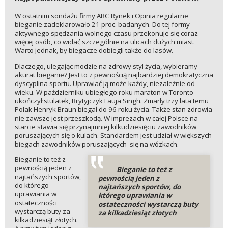
W ostatnim sondażu firmy ARC Rynek i Opinia regularne
bieganie zadeklarowało 21 proc. badanych. Do tej formy
aktywnego spędzania wolnego czasu przekonuje się coraz
więcej osób, co widać szczególnie na ulicach dużych miast.
Warto jednak, by biegacze dobiegli także do lasów.
Dlaczego, ulegając modzie na zdrowy styl życia, wybieramy
akurat bieganie? Jest to z pewnością najbardziej demokratyczna
dyscyplina sportu. Uprawiać ją może każdy, niezależnie od
wieku. W październiku ubiegłego roku maraton w Toronto
ukończył stulatek, Brytyjczyk Fauja Singh. Zmarły trzy lata temu
Polak Henryk Braun biegał do 96 roku życia. Także stan zdrowia
nie zawsze jest przeszkodą. W imprezach w całej Polsce na
starcie stawia się przynajmniej kilkudziesięciu zawodników
poruszających się o kulach. Standardem jest udział w większych
biegach zawodników poruszających się na wózkach.
Bieganie to też z
pewnością jeden z
Bieganie to też z
najtańszych sportów,
pewnością jeden z
do którego
najtańszych sportów, do
uprawiania w
którego uprawiania w
ostateczności
ostateczności wystarczą buty
wystarczą buty za
za kilkadziesiąt złotych
kilkadziesiąt złotych.