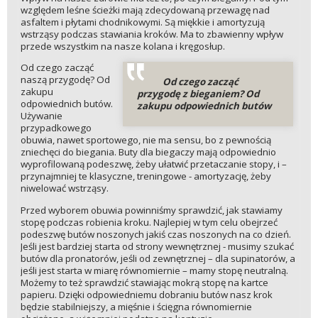
względem leśne ścieżki mają zdecydowaną przewagę nad
asfaltem i płytami chodnikowymi. Są miękkie i amortyzują
wstrząsy podczas stawiania kroków. Ma to zbawienny wpływ
przede wszystkim na nasze kolana i kręgosłup.
Od czego zacząć
naszą przygodę? Od
Od czego zacząć
zakupu
przygodę z bieganiem? Od
odpowiednich butów.
zakupu odpowiednich butów
Używanie
przypadkowego
obuwia, nawet sportowego, nie ma sensu, bo z pewnością
zniechęci do biegania. Buty dla biegaczy mają odpowiednio
wyprofilowaną podeszwę, żeby ułatwić przetaczanie stopy, i –
przynajmniej te klasyczne, treningowe - amortyzację, żeby
niwelować wstrząsy.
Przed wyborem obuwia powinniśmy sprawdzić, jak stawiamy
stopę podczas robienia kroku. Najlepiej w tym celu obejrzeć
podeszwę butów noszonych jakiś czas noszonych na co dzień.
Jeśli jest bardziej starta od strony wewnętrznej - musimy szukać
butów dla pronatorów, jeśli od zewnętrznej – dla supinatorów, a
jeśli jest starta w miarę równomiernie – mamy stopę neutralną.
Możemy to też sprawdzić stawiając mokrą stopę na kartce
papieru. Dzięki odpowiedniemu dobraniu butów nasz krok
będzie stabilniejszy, a mięśnie i ścięgna równomiernie