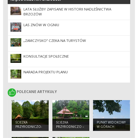
LATA SŁUŻBY ZAPISANE W HISTORII NADLEŚNICTWA
BRZOZÓW
LAS ZNÓW W OGNIU
„ZAMCZYSKO” CZEKA NA TURYSTÓW
KONSULTACJE SPOŁECZNE
NARADA PROJEKTU PLANU
POLECANE ARTYKUŁY
POLECANE ARTYKUŁY
ŚCIEŻKA
ŚCIEŻKA
PUNKT WIDOKOWY
PRZYRODNICZO-
PRZYRODNICZO –
W GÓRACH
DYDAKTYCZNA
DYDAKTYCZNA
SŁONNYCH
„POLANKI”
„BRZOZÓW