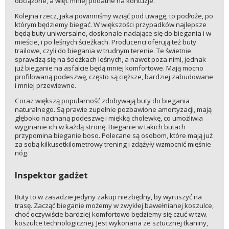
obciążone, a więc mniej podatne na kontuzje.
Kolejna rzecz, jaka powinniśmy wziąć pod uwagę, to podłoże, po
którym będziemy biegać. W większości przypadków najlepsze
będą buty uniwersalne, doskonale nadające się do biegania i w
mieście, i po leśnych ścieżkach. Producenci oferują też buty
trailowe, czyli do biegania w trudnym terenie. Te świetnie
sprawdzą się na ścieżkach leśnych, a nawet poza nimi, jednak
już bieganie na asfalcie będą mniej komfortowe. Mają mocno
profilowaną podeszwę, często są cięższe, bardziej zabudowane
i mniej przewiewne.
Coraz większą popularność zdobywają buty do biegania
naturalnego. Są prawie zupełnie pozbawione amortyzacji, mają
głęboko nacinaną podeszwę i miękką cholewkę, co umożliwia
wyginanie ich w każdą stronę. Bieganie w takich butach
przypomina bieganie boso. Polecane są osobom, które mają już
za sobą kilkusetkilometrowy trening i zdążyły wzmocnić mięśnie
nóg.
Inspektor gadżet
Buty to w zasadzie jedyny zakup niezbędny, by wyruszyć na
trasę. Zacząć bieganie możemy w zwykłej bawełnianej koszulce,
choć oczywiście bardziej komfortowo będziemy się czuć w tzw.
koszulce technologicznej. Jest wykonana ze sztucznej tkaniny,