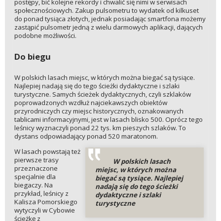
postępy, bić kolejne rekordy i chwalić się nimi w serwisach
społecznościowych. Zakup pulsometru to wydatek od kilkuset
do ponad tysiąca złotych, jednak posiadając smartfona możemy
zastąpić pulsometr jedną z wielu darmowych aplikacji, dających
podobne możliwości.
Do biegu
W polskich lasach miejsc, w których można biegać są tysiące.
Najlepiej nadają się do tego ścieżki dydaktyczne i szlaki
turystyczne. Samych ścieżek dydaktycznych, czyli szklaków
poprowadzonych wzdłuż najciekawszych obiektów
przyrodniczych czy miejsc historycznych, oznakowanych
tablicami informacyjnymi, jest w lasach blisko 500. Oprócz tego
leśnicy wyznaczyli ponad 22 tys. km pieszych szlaków. To
dystans odpowiadający ponad 520 maratonom.
W lasach powstają też
pierwsze trasy
W polskich lasach
przeznaczone
miejsc, w których można
specjalnie dla
biegać są tysiące. Najlepiej
biegaczy. Na
nadają się do tego ścieżki
przykład, leśnicy z
dydaktyczne i szlaki
Kalisza Pomorskiego
turystyczne
wytyczyli w Cybowie
ścieżkę z