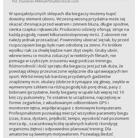
fot. Dudarev Mikhail/Shutterstock.com
W specjalistycznych sklepach dla biegaczy możemy kupić
dowolny element ubioru. Wczesną wiosną przydatna może się
okazać chroniąca przed wiatrem i zimnem bluza, długie spodnie,
cienka czapka i rękawiczki. Producenci odzieży oferują stroje na
każdą pogodę, nawet kilkunastostopniowy mróz. Z ubiorem nie
należy jednak przesadzać. Powinniśmy ubierać się tak, by przed
rozpoczęciem biegu było nam odrobinę za zimno. Po krótkim
wysiłku i tak za chwilę będzie nam zbyt ciepło. Gruby ubiór,
wbrew temu co można zobaczyć w niektórych filmach, nie
pomaga w szybszym zrzuceniu wagi podczas treningu.
Różnorodność i ilość sprzętu dla biegaczy jest już tak duża, że
powstają sklepy przeznaczone wyłącznie dla uprawiających ten
sport. Wśród mniej lub bardziej przydatnych gadżetów
znajdziemy m.in. okulary (dobrze trzymające się głowy, zwykle w
wymiennymi szkłami na różną pogodę lub porę dnia), pasy z
bidonami (przydatne, kiedy biegamy w upale lub więcej niż 10
km) czy pulsometry. Te ostatnie to urządzenia, najczęściej w
formie zegarków, z wbudowanym odbiornikiem GPS i
monitorem tętna, współpracujące z domowymi komputerami.
Profesjonalistom pozwalają mierzyć wszystkie parametry biegu
(czas, trasa, dystans, prędkość, tempo, wysokość nad poziomem
morza itp., szacunkową liczbę spalonych kalorii) i kondycję
organizmu (tętno) i odpowiednio planować trening. Dla
amatorów są świetnym motywatorem. Pozwalają śledzić