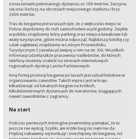
oznaczeniami pokonanego dystansu co 100 metrów. Zaczyna
się ona i kończy na obrzeżach miejscowego stadionu i liczy
2600 metrów.
Tras do biegania jest w lasach tyle, że z większości miejsc w
Polsce dojedziemy do nich samochodem w pół godziny. Zwykle
w pobliżu znajdziemy leśny parking oraz miejsca biwakowe lub
wiaty turystyczne, gdzie można odpocząć. Najbliższą ścieżkę czy
szlak najłatwiej znajdziemy w Leśnym Przewodniku
Turystycznym Czaswlas.pl (więcej o nim na str. XX). Wszelkich
informacji udzielą także pracownicy nadleśnictw, do których
telefony możemy znaleźć na stronach internetowych
regionalnych dyrekcji Lasów Państwowych.
Inną formą promocji biegania po lasach jest udział leśników w
organizowaniu zawodów. Takich imprez jest w kraju
kilkadziesiąt: od lokalnych biegów na krótkich,
kilkukilometrowych dystansach do maratonów, ściągających
nawet zawodników z zagranicy.
Na start
Podczas pierwszych treningów powinniśmy pamiętać, że to
jeszcze nie wyścig. Szybki, ale krótki bieg nic nam nie da.
Prędzej nabawimy się kontuzji i zniechęcimy do biegania, niż
poprawimy kondycję czy zrzucimy wagę (organizm zaczyna