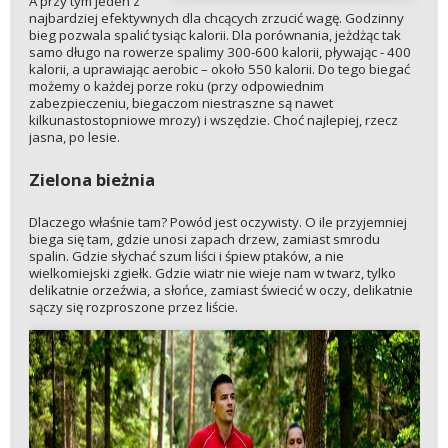
A przy tym jeden z
najbardziej efektywnych dla chcących zrzucić wagę. Godzinny
bieg pozwala spalić tysiąc kalorii. Dla porównania, jeżdżąc tak
samo długo na rowerze spalimy 300-600 kalorii, pływając - 400
kalorii, a uprawiając aerobic – około 550 kalorii. Do tego biegać
możemy o każdej porze roku (przy odpowiednim
zabezpieczeniu, biegaczom niestraszne są nawet
kilkunastostopniowe mrozy) i wszędzie. Choć najlepiej, rzecz
jasna, po lesie.
Zielona bieżnia
Dlaczego właśnie tam? Powód jest oczywisty. O ile przyjemniej
biega się tam, gdzie unosi zapach drzew, zamiast smrodu
spalin. Gdzie słychać szum liści i śpiew ptaków, a nie
wielkomiejski zgiełk. Gdzie wiatr nie wieje nam w twarz, tylko
delikatnie orzeźwia, a słońce, zamiast świecić w oczy, delikatnie
sączy się rozproszone przez liście.