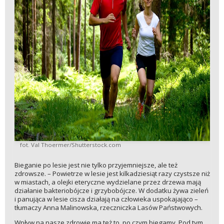
fot. Val Thoermer/Shutterstock.com
Bieganie po lesie jest nie tylko przyjemniejsze, ale też
zdrowsze. – Powietrze w lesie jest kilkadziesiąt razy czystsze niż
w miastach, a olejki eteryczne wydzielane przez drzewa mają
działanie bakteriobójcze i grzybobójcze. W dodatku żywa zieleń
i panująca w lesie cisza działają na człowieka uspokajająco –
tłumaczy Anna Malinowska, rzeczniczka Lasów Państwowych.
Wpływ na nasze zdrowie ma też to, po czym biegamy. Pod tym