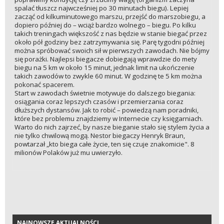
spalać tłuszcz najwcześniej po 30 minutach biegu). Lepiej
zacząć od kilkuminutowego marszu, przejść do marszobiegu, a
dopiero później do – wciąż bardzo wolnego – biegu. Po kilku
takich treningach większość z nas będzie w stanie biegać przez
około pół godziny bez zatrzymywania się. Parę tygodni później
można spróbować swoich sił w pierwszych zawodach. Nie bójmy
się porażki. Najlepsi biegacze dobiegają wprawdzie do mety
biegu na 5 km w około 15 minut, jednak limit na ukończenie
takich zawodów to zwykle 60 minut. W godzinę te 5 km można
pokonać spacerem.
Start w zawodach świetnie motywuje do dalszego biegania:
osiągania coraz lepszych czasów i przemierzania coraz
dłuższych dystansów. Jak to robić – powiedzą nam poradniki,
które bez problemu znajdziemy w Internecie czy księgarniach.
Warto do nich zajrzeć, by nasze bieganie stało się stylem życia a
nie tylko chwilową mogą. Nestor biegaczy Henryk Braun,
powtarzał „kto biega całe życie, ten się czuje znakomicie". 8
milionów Polaków już mu uwierzyło.
NAJNOWSZE AKTUALNOŚCI
NAJNOWSZE AKTUALNOŚCI